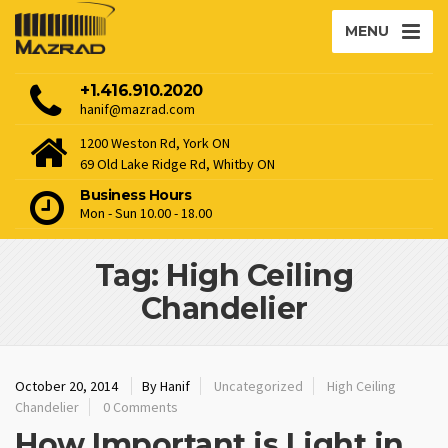
MENU
+1.416.910.2020
hanif@mazrad.com
1200 Weston Rd, York ON
69 Old Lake Ridge Rd, Whitby ON
Business Hours
Mon - Sun 10.00 - 18.00
Tag: High Ceiling
Chandelier
October 20, 2014
By Hanif
Uncategorized
High Ceiling
Chandelier
0 Comments
How Important is Light in